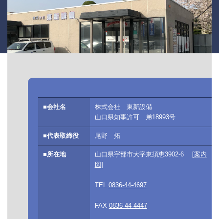
■会社名
株式会社 東新設備
山口県知事許可 弟18993号
■代表取締役
尾野 拓
■所在地
山口県宇部市大字東須恵3902-6 [
案内
図
]
TEL
0836-44-4697
FAX
0836-44-4447