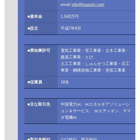
email
info@tousinn.com
■資本金
1,500万円
■設立
平成7年8月
■県知事許可
電気工事業・管工事業・土木工事業・
建築工事業・とび、
土工工事業・しゅんせつ工事業・石工
事業・鋼構造物工事業・塗装工事業
■従業員
18名
■主な取引先
中国電力㈱、㈱エネルギアソリューシ
ョン＆サービス、 ㈱エディオン、ヤマ
ダ電機㈱
■取引先銀行
山口銀行、西京銀行